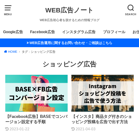
WEB広告ノート
MENU
SEARCH
WEB広告初心者を脱するための情報ブログ
Google広告
Facebook広告
インスタグラム広告
プロフィール
お
WEB広告運用に関するお問い合わせ・ご相談はこちら
HOME
タグ : ショッピング広告
ショッピング広告
【Facebook広告】BASEでコンバ
【インスタ】商品タグ付きのショ
ージョン設定する手順
ッピング投稿を広告で出す方法
2023-01-22
2021-04-03