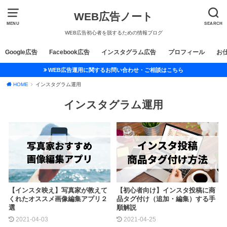
WEB広告ノート
MENU
SEARCH
WEB広告初心者を脱するための情報ブログ
Google広告
Facebook広告
インスタグラム広告
プロフィール
お
WEB広告運用に関するお問い合わせ・ご相談はこちら
HOME
インスタグラム運用
インスタグラム運用
【インスタ映え】写真家が教えて
【初心者向け】インスタ投稿に商
くれたオススメ画像編集アプリ２
品タグ付け（追加・編集）する手
選
順解説
2021-04-03
2021-04-25