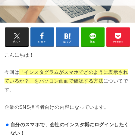
ポスト
シェア
はてブ
送る
Pocket
こんにちは！
今回は
「インスタグラムがスマホでどのように表示され
ているか？」をパソコン画面で確認する方法
についてで
す。
企業のSNS担当者向けの内容になっています。
自分のスマホで、会社のインスタ垢にログインしたく
ない！